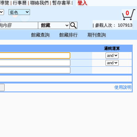
導覽
|
行事曆
|
聯絡我們
|
暫存書單
|
登入
|
參觀人次：
107913
館藏查詢
館藏排行
期刊查詢
邏輯運算
使用說明