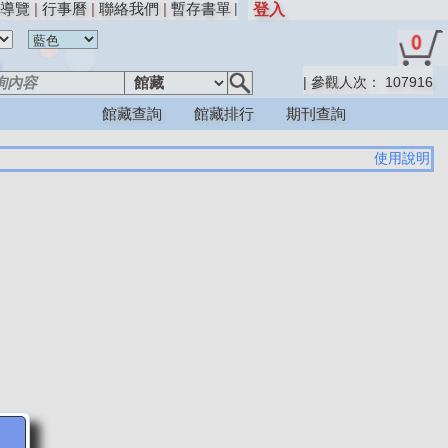
導覽
|
行事曆
|
聯絡我們
|
暫存書單
|
登入
|
參觀人次：
107916
館藏查詢
館藏排行
期刊查詢
使用說明